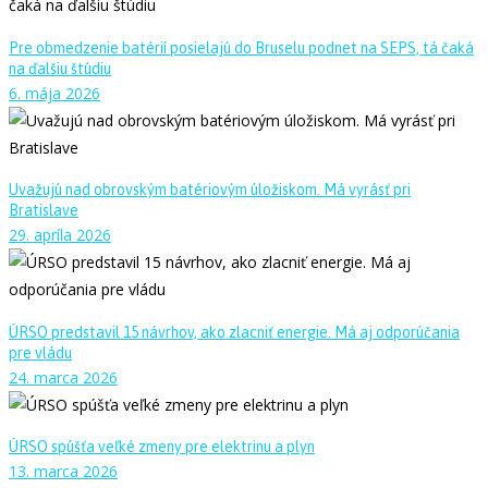
Pre obmedzenie batérií posielajú do Bruselu podnet na SEPS, tá čaká
na ďalšiu štúdiu
6. mája 2026
Uvažujú nad obrovským batériovým úložiskom. Má vyrásť pri
Bratislave
29. apríla 2026
ÚRSO predstavil 15 návrhov, ako zlacniť energie. Má aj odporúčania
pre vládu
24. marca 2026
ÚRSO spúšťa veľké zmeny pre elektrinu a plyn
13. marca 2026