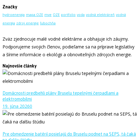
Značky
hydroenergia
mapa OZE
mve
OZE
portfolio
voda
vodná elektráreň
vodná
energia
zdroj energie
ľubochňa
Zväz zjednocuje malé vodné elektrárne a obhajuje ich záujmy.
Podporujeme svojich členov, podieľame sa na príprave legislatívy
a šírime informácie o ekológii a obnoviteľných zdrojoch energie.
Najnovšie články
Domácnosti predbehli plány Bruselu tepelnými čerpadlami a
elektromobilmi
19. júna 2026
0
Pre obmedzenie batérií posielajú do Bruselu podnet na SEPS, tá čaká
na ďalšiu štúdiu