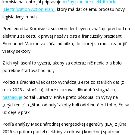
komisia na tento júl pripravuje
Akčný plán pre elektrifikáciu
(Electrification Action Plan)
, ktorý má dať celému procesu nový
legislatívny impulz.
Predsedníčka Komisie Ursula von der Leyen označuje prechod na
elektrinu za cestu k pravej nezávislosti a francúzsky prezident
Emmanuel Macron za súčasnú bitku, do ktorej sa musia zapojiť
všetky sektory.
Z ich vyhlásení to vyzerá, akoby sa doteraz nič nedialo a bolo
potrebné štartovať od nuly.
Politici a úradníci však často vychádzajú ešte zo starších dát (z
roku 2023 a starších), ktoré ukazovali dlhodobú stagnáciu,
naznačuje
portál Euractiv. Práve preto pôsobia ich výzvy na
„urýchlenie“ a „štart od nuly“ akoby boli odtrhnuté od toho, čo sa
už deje v praxi.
Podľa analýzy Medzinárodnej energetickej agentúry (IEA) z júna
2026 sa pritom podiel elektriny v celkovej konečnej spotrebe