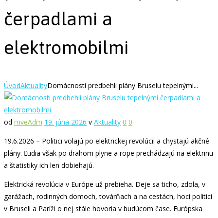
čerpadlami a
elektromobilmi
Úvod
Aktuality
Domácnosti predbehli plány Bruselu tepelnými...
od
mveAdm
19. júna 2026
v
Aktuality
0
0
19.6.2026 – Politici volajú po elektrickej revolúcii a chystajú akčné
plány. Ľudia však po drahom plyne a rope prechádzajú na elektrinu
a štatistiky ich len dobiehajú.
Elektrická revolúcia v Európe už prebieha. Deje sa ticho, zdola, v
garážach, rodinných domoch, továrňach a na cestách, hoci politici
v Bruseli a Paríži o nej stále hovoria v budúcom čase. Európska