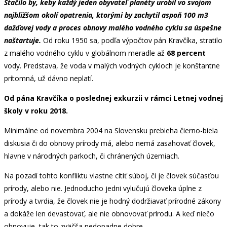
Stačilo by, keby každý jeden obyvateľ planéty urobil vo svojom
najbližšom okolí opatrenia, ktorými by zachytil aspoň 100 m3
dažďovej vody a proces obnovy malého vodného cyklu sa úspešne
naštartuje.
Od roku 1950 sa, podľa výpočtov pán Kravčíka, stratilo
z malého vodného cyklu v globálnom meradle až
68 percent
vody. Predstava, že voda v malých vodných cykloch je konštantne
prítomná, už dávno neplatí.
Od pána Kravčíka o poslednej exkurzii v rámci Letnej vodnej
školy v roku 2018.
Minimálne od novembra 2004 na Slovensku prebieha čierno-biela
diskusia či do obnovy prírody má, alebo nemá zasahovať človek,
hlavne v národných parkoch, či chránených územiach.
Na pozadí tohto konfliktu vlastne cítiť súboj, či je človek súčasťou
prírody, alebo nie. Jednoducho jedni vylučujú človeka úplne z
prírody a tvrdia, že človek nie je hodný dodržiavať prírodné zákony
a dokáže len devastovať, ale nie obnovovať prírodu. A keď niečo
obnovuje, tak to zväčša nedopadne dobre.