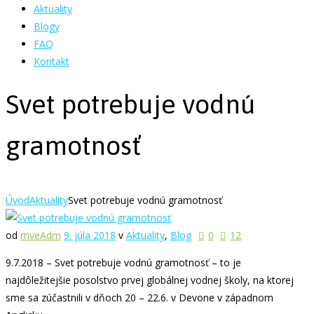
Aktuality
Blogy
FAQ
Kontakt
Svet potrebuje vodnú
gramotnosť
Úvod
Aktuality
Svet potrebuje vodnú gramotnosť
od
mveAdm
9. júla 2018
v
Aktuality
,
Blog
0
12
9.7.2018 – Svet potrebuje vodnú gramotnosť – to je
najdôležitejšie posolstvo prvej globálnej vodnej školy, na ktorej
sme sa zúčastnili v dňoch 20 – 22.6. v Devone v západnom