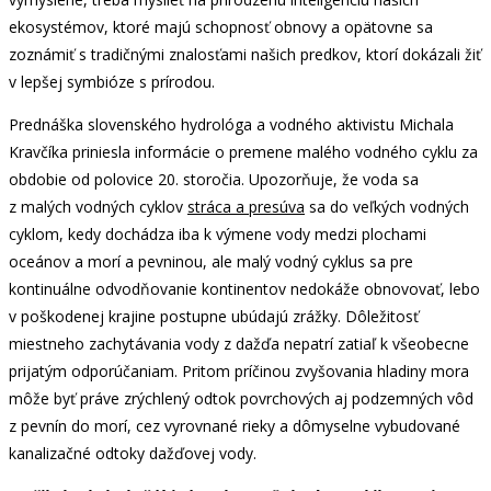
ekosystémov, ktoré majú schopnosť obnovy a opätovne sa
zoznámiť s tradičnými znalosťami našich predkov, ktorí dokázali žiť
v lepšej symbióze s prírodou.
Prednáška slovenského hydrológa a vodného aktivistu Michala
Kravčíka priniesla informácie o premene malého vodného cyklu za
obdobie od polovice 20. storočia. Upozorňuje, že voda sa
z malých vodných cyklov
stráca a presúva
sa do veľkých vodných
cyklom, kedy dochádza iba k výmene vody medzi plochami
oceánov a morí a pevninou, ale malý vodný cyklus sa pre
kontinuálne odvodňovanie kontinentov nedokáže obnovovať, lebo
v poškodenej krajine postupne ubúdajú zrážky. Dôležitosť
miestneho zachytávania vody z dažďa nepatrí zatiaľ k všeobecne
prijatým odporúčaniam. Pritom príčinou zvyšovania hladiny mora
môže byť práve zrýchlený odtok povrchových aj podzemných vôd
z pevnín do morí, cez vyrovnané rieky a dômyselne vybudované
kanalizačné odtoky dažďovej vody.