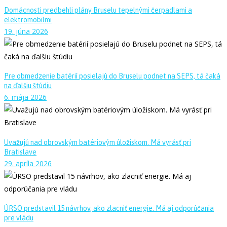
Domácnosti predbehli plány Bruselu tepelnými čerpadlami a
elektromobilmi
19. júna 2026
Pre obmedzenie batérií posielajú do Bruselu podnet na SEPS, tá čaká
na ďalšiu štúdiu
6. mája 2026
Uvažujú nad obrovským batériovým úložiskom. Má vyrásť pri
Bratislave
29. apríla 2026
ÚRSO predstavil 15 návrhov, ako zlacniť energie. Má aj odporúčania
pre vládu