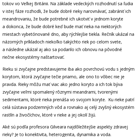
tokov vo Veľkej Británii. Na základe vedeckých rozhodnutí sa ľudia
v istej fáze rozhodli, že bude dobré rieky narovnávať, zabrániť ich
meandrovaniu, že bude potrebné ich ukotviť v jednom koryte
a dokonca, že bude dobré keď bude mať rieka na niektorých
miestach vybetónované dno, aby rýchlejšie tiekla. Rečník ukázal na
názorných príkladoch niekoľko takýchto riek po celom svete,
a následne ukázal aj ako sa podarilo ich obnovu na pôvodné
riečne ekosystémy naštartovať.
Rieku si zvyčajne predstavujeme iba ako povrchovú vodu s jedným
korytom, ktorá zvyčajne tečie priamo, ale ono to vôbec nie je
pravda. Rieky môžu mať viac ako jedno koryto a ich tok býva
zvyčajne veľmi spomalený rôznymi meandrami, tvorenými
sedimentami, ktoré rieka prenáša vo svojom koryte. Ku rieke patrí
celá sústava podzemných vôd a rovnako aj celý zvyšný ekosystém
rastlín a živočíchov, ktoré v rieke a jej okolí žijú.
Aké sú podľa profesora Gilveara najdôležitejšie aspekty zdravej
rieky? Je to konektivita, heterogenita, dynamika a voda.