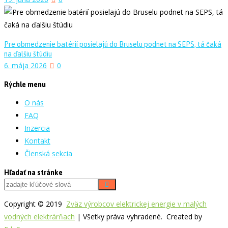
Pre obmedzenie batérií posielajú do Bruselu podnet na SEPS, tá čaká
na ďalšiu štúdiu
6. mája 2026
0
Rýchle menu
O nás
FAQ
Inzercia
Kontakt
Členská sekcia
Hľadať na stránke
Copyright © 2019
Zväz výrobcov elektrickej energie v malých
vodných elektrárňach
| Všetky práva vyhradené. Created by