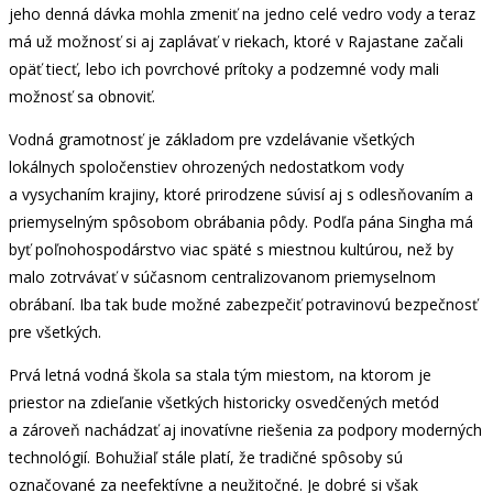
jeho denná dávka mohla zmeniť na jedno celé vedro vody a teraz
má už možnosť si aj zaplávať v riekach, ktoré v Rajastane začali
opäť tiecť, lebo ich povrchové prítoky a podzemné vody mali
možnosť sa obnoviť.
Vodná gramotnosť je základom pre vzdelávanie všetkých
lokálnych spoločenstiev ohrozených nedostatkom vody
a vysychaním krajiny, ktoré prirodzene súvisí aj s odlesňovaním a
priemyselným spôsobom obrábania pôdy. Podľa pána Singha má
byť poľnohospodárstvo viac späté s miestnou kultúrou, než by
malo zotrvávať v súčasnom centralizovanom priemyselnom
obrábaní. Iba tak bude možné zabezpečiť potravinovú bezpečnosť
pre všetkých.
Prvá letná vodná škola sa stala tým miestom, na ktorom je
priestor na zdieľanie všetkých historicky osvedčených metód
a zároveň nachádzať aj inovatívne riešenia za podpory moderných
technológií. Bohužiaľ stále platí, že tradičné spôsoby sú
označované za neefektívne a neužitočné. Je dobré si však