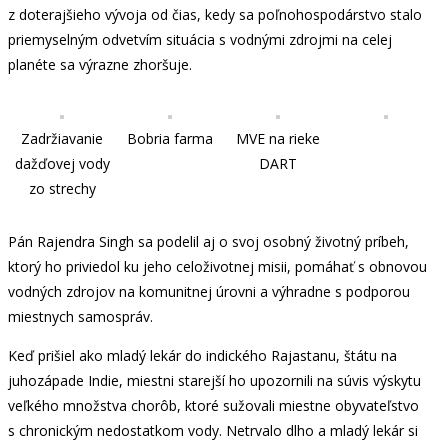
z doterajšieho vývoja od čias, kedy sa poľnohospodárstvo stalo
priemyselným odvetvím situácia s vodnými zdrojmi na celej
planéte sa výrazne zhoršuje.
Zadržiavanie
Bobria farma
MVE na rieke
dažďovej vody
DART
zo strechy
Pán Rajendra Singh sa podelil aj o svoj osobný životný príbeh,
ktorý ho priviedol ku jeho celoživotnej misii, pomáhať s obnovou
vodných zdrojov na komunitnej úrovni a výhradne s podporou
miestnych samospráv.
Keď prišiel ako mladý lekár do indického Rajastanu, štátu na
juhozápade Indie, miestni starejší ho upozornili na súvis výskytu
veľkého množstva chorôb, ktoré sužovali miestne obyvateľstvo
s chronickým nedostatkom vody. Netrvalo dlho a mladý lekár si