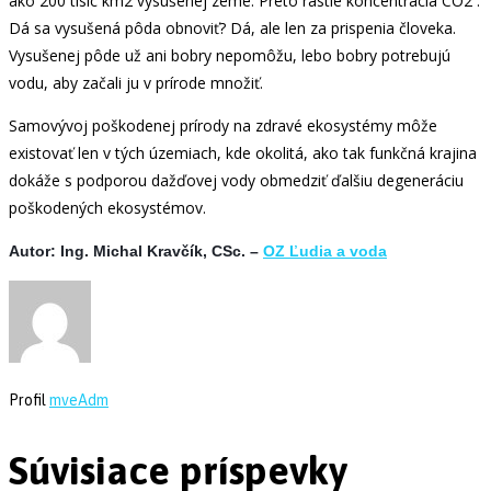
ako 200 tisíc km2 vysušenej zeme. Preto rastie koncentrácia CO2 .
Dá sa vysušená pôda obnoviť? Dá, ale len za prispenia človeka.
Vysušenej pôde už ani bobry nepomôžu, lebo bobry potrebujú
vodu, aby začali ju v prírode množiť.
Samovývoj poškodenej prírody na zdravé ekosystémy môže
existovať len v tých územiach, kde okolitá, ako tak funkčná krajina
dokáže s podporou dažďovej vody obmedziť ďalšiu degeneráciu
poškodených ekosystémov.
Autor: Ing. Michal Kravčík, CSc. –
OZ Ľudia a voda
Profil
mveAdm
Súvisiace príspevky