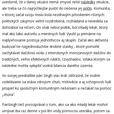
uvedomil, že v danej situácii nemá zmysel riešiť
následky
situácie,
ale treba sa čo najrýchlejšie pustiť do riešenia jej
príčin
. Komunita,
v ktorej začal svoju misiu bola nezdravým pôsobením rôznych
politických záujmov veľmi rozdrobená, rozhádaná a nevedela sa
dohodnúť na ničom. On však nebol politik, bol mladý lekár, ktorý
mal akú takú autoritu u miestnych ľudí. Využil ju primárne na
ovplyvňovanie postoja jednotlivcov aj skupín. Začal ako aktivista
budovať tie najjednoduchšie drobné stavby , ktoré pomohli
zachytávať dažďovú vodu z intenzívnych monzúnových dažďov do
tradičných, veľmi efektívnych nádrži, tzvjohadov, vďaka ktorým sa
následne mohla vylepšiť vodná bilancia daného územia.
Vo svojej prednáške pán Singh viac krát zdôraznil, že vodné
vzdelávanie sa stáva zdrojom chuti, motivácie a aj schopnosti ľudí
prispieť ku spoločným komunitným riešeniam a nečakať na pomoc
„zhora“.
PanSingh tiež porozprával o tom, ako sa ako mladý lekár mohol
umývať iba raz denne v pol litri vody pomocou uteráka, potom sa