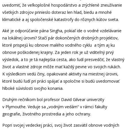
uvedomiť, že veľkoplošné hospodárstvo a zrýchlené zneužívanie
všetkých zdrojov prinieslo doteraz len hlad, biedu a mnohé
klimatické a aj spoločenské katastrofy do rôznych kútov sveta.
Aké je odporúčanie pána Singha, pokiaľ ide o vodné vzdelávanie
na lokálnej úrovni? Stačí pár dokončených drobných projektov,
ktoré prispejú ku obnove malého vodného cyklu a tým aj ku
obnove poškodenej krajiny. Za jeden rok je už viditeľný prvý
výsledok, a to je tá najlepšia cesta, ako ľudí presvedčiť, že vlastný
život a vlastné zdroje môže mať každý pevne vo svojich rukách.
K výsledkom vedú činy, opakované aktivity na miestnej úrovni,
ktoré budú ľudí pri práci spájať a spoločne si budú uvedomovať
hlboké súvislosti svojho konania.
Druhým rečníkom bol profesor David Gilvear univerzity
v Plymouthe. Veduje sa „vodným vedám“ v rámci fakulty
geografie, životného prostredia a jeho ochrany.
Popri svojej vedeckej práci, svoj život zasvätil obnove vodných