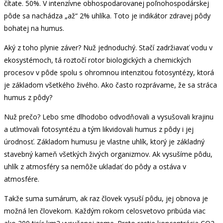
čítate. 50%. V intenzívne obhospodarovanej poľnohospodárskej
pôde sa nachádza „až“ 2% uhlíka. Toto je indikátor zdravej pôdy
bohatej na humus.
Aký z toho plynie záver? Nuž jednoduchý. Stačí zadržiavať vodu v
ekosystémoch, tá roztočí rotor biologických a chemických
procesov v pôde spolu s ohromnou intenzitou fotosyntézy, ktorá
je základom všetkého živého. Ako často rozprávame, že sa stráca
humus z pôdy?
Nuž prečo? Lebo sme dlhodobo odvodňovali a vysušovali krajinu
a utlmovali fotosyntézu a tým likvidovali humus z pôdy i jej
úrodnosť. Základom humusu je vlastne uhlík, ktorý je základný
stavebný kameň všetkých živých organizmov. Ak vysušíme pôdu,
uhlík z atmosféry sa nemôže ukladať do pôdy a ostáva v
atmosfére.
Takže suma sumárum, ak raz človek vysuší pôdu, jej obnova je
možná len človekom. Každým rokom celosvetovo pribúda viac