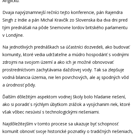
Anglicku.
Dvaja najvýznamnejší rečníci tejto konferencie, pán Rajendra
Singh z Indie a pán Michal Kravčík zo Slovenska iba dva dni pred
tým prednášali na pôde Snemovne lordov britského parlamentu
v Londýne.
Na jednotlivých prednáškach sa účastníci dozvedeli, ako budovať
komunity, ktoré vedia udržateľne a múdro hospodáriť s vodnými
zdrojmi na svojom území a ako ich je možné obnovovať
prostredníctvom zachytávania dažďovej vody. Tak sa zlepšuje
vodná bilancia územia, nie len povrchových, ale aj spodných vôd
a úrodnosť pôdy.
Ďalším dôležitým aspektom vodnej školy bolo hľadanie riešení,
ako si poradiť s rýchlym úbytkom zrážok a vysýchanim riek, ktoré
však vôbec nesúvisí s technologickými riešeniami.
Najdôležitejším v tomto procese sa ukazuje byť schopnosť
komunít obnoviť svoje historické poznatky o tradičných riešeniach,