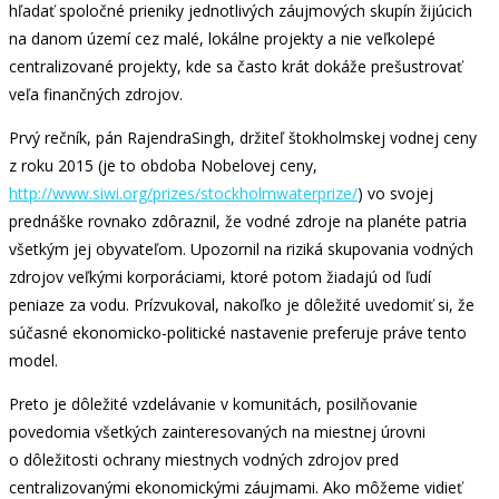
hľadať spoločné prieniky jednotlivých záujmových skupín žijúcich
na danom území cez malé, lokálne projekty a nie veľkolepé
centralizované projekty, kde sa často krát dokáže prešustrovať
veľa finančných zdrojov.
Prvý rečník, pán RajendraSingh, držiteľ štokholmskej vodnej ceny
z roku 2015 (je to obdoba Nobelovej ceny,
http://www.siwi.org/prizes/stockholmwaterprize/
) vo svojej
prednáške rovnako zdôraznil, že vodné zdroje na planéte patria
všetkým jej obyvateľom. Upozornil na riziká skupovania vodných
zdrojov veľkými korporáciami, ktoré potom žiadajú od ľudí
peniaze za vodu. Prízvukoval, nakoľko je dôležité uvedomiť si, že
súčasné ekonomicko-politické nastavenie preferuje práve tento
model.
Preto je dôležité vzdelávanie v komunitách, posilňovanie
povedomia všetkých zainteresovaných na miestnej úrovni
o dôležitosti ochrany miestnych vodných zdrojov pred
centralizovanými ekonomickými záujmami. Ako môžeme vidieť