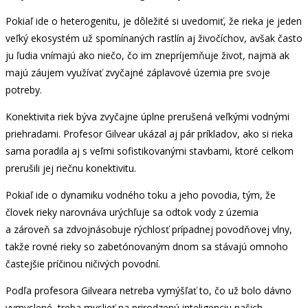
Pokiaľ ide o heterogenitu, je dôležité si uvedomiť, že rieka je jeden
veľký ekosystém už spomínaných rastlín aj živočíchov, avšak často
ju ľudia vnímajú ako niečo, čo im znepríjemňuje život, najmä ak
majú záujem využívať zvyčajné záplavové územia pre svoje
potreby.
Konektivita riek býva zvyčajne úplne prerušená veľkými vodnými
priehradami. Profesor Gilvear ukázal aj pár príkladov, ako si rieka
sama poradila aj s veľmi sofistikovanými stavbami, ktoré celkom
prerušili jej riečnu konektivitu.
Pokiaľ ide o dynamiku vodného toku a jeho povodia, tým, že
človek rieky narovnáva urýchľuje sa odtok vody z územia
a zároveň sa zdvojnásobuje rýchlosť prípadnej povodňovej vlny,
takže rovné rieky so zabetónovaným dnom sa stávajú omnoho
častejšie príčinou ničivých povodní.
Podľa profesora Gilveara netreba vymýšľať to, čo už bolo dávno
vymyslené, treba myslieť na prirodzenú inteligenciu našich