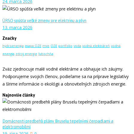
24. marca 2026
ÚRSO spúšťa veľké zmeny pre elektrinu a plyn
13. marca 2026
Značky
hydroenergia
mapa OZE
mve
OZE
portfolio
voda
vodná elektráreň
vodná
energia
zdroj energie
ľubochňa
Zväz zjednocuje malé vodné elektrárne a obhajuje ich záujmy.
Podporujeme svojich členov, podieľame sa na príprave legislatívy
a šírime informácie o ekológii a obnoviteľných zdrojoch energie.
Najnovšie články
Domácnosti predbehli plány Bruselu tepelnými čerpadlami a
elektromobilmi
19. júna 2026
0