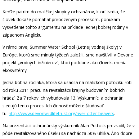
Keďže patrím do maličkej skupiny ochranárov, ktorí tvrdia, že
človek dokáže pomáhať prirodzeným procesom, ponúkam
vysvetlenie tohto argumentu na príklade jednej bobrej rodiny v
západnom Anglicku.
V rámci prvej Summer Water School (Letnej vodnej školy) v
Európe, ktorú sme minulý týždeň založili, sme navštívili v Devone
projekt „vodných inžinierov“, ktorí podobne ako človek, menia
ekosystémy.
Jedna bobria rodinka, ktorá sa usadila na maličkom potôčiku robí
od roku 2011 prácu na revitalizácii krajiny budovaním bobrích
hrádzí. Za 7 rokov ich vybudovala 13. Výskumníci a ochranári
sledujú tento proces. Ich činnosť môžete študovať
tu:
http://www.devonwildlifetrust.org/river-otter-beavers
.
Na prezentácii ochranársky výskumník Alan Puttock prezradil, že v
pôde revitalizovaného úseku sa nachádza 50% uhlíka. Áno dobre