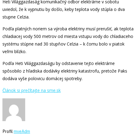
Heti Világgazdaság komunikačný odbor elektrárne v sobotu
uviedol, že k vypnutiu by došlo, keby teplota vody stúpla o dva
stupne Celzia.
Podľa platných noriem sa výroba elektriny musí prerušiť, ak teplota
chladiacej vody 500 metrov od miesta vstupu vody do chladiaceho
systému stúpne nad 30 stupňov Celzia – k čomu bolo v piatok
veľmi blízko.
Podľa Heti Világgazdaságu by odstavenie tejto elektrárne
spôsobilo z hľadiska dodávky elektriny katastrofu, pretože Paks
dodáva vyše polovicu domácej spotreby.
Článok si prečítajte na sme.sk
Profil
mveAdm