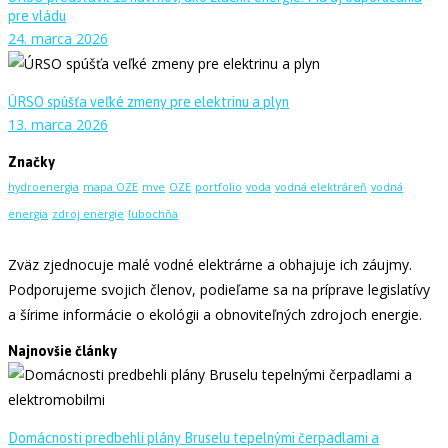
pre vládu
24. marca 2026
ÚRSO spúšťa veľké zmeny pre elektrinu a plyn
13. marca 2026
Značky
hydroenergia
mapa OZE
mve
OZE
portfolio
voda
vodná elektráreň
vodná
energia
zdroj energie
ľubochňa
Zväz zjednocuje malé vodné elektrárne a obhajuje ich záujmy.
Podporujeme svojich členov, podieľame sa na príprave legislatívy
a šírime informácie o ekológii a obnoviteľných zdrojoch energie.
Najnovšie články
Domácnosti predbehli plány Bruselu tepelnými čerpadlami a