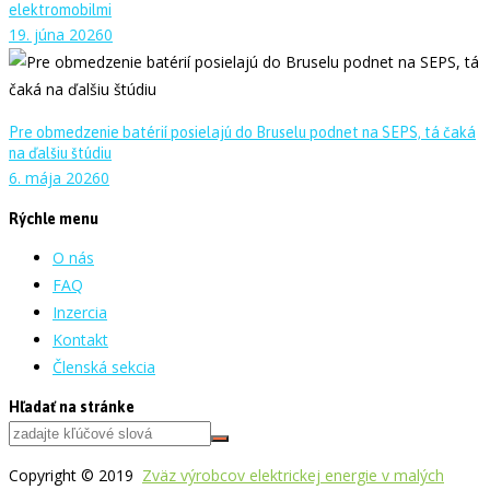
elektromobilmi
19. júna 2026
0
Pre obmedzenie batérií posielajú do Bruselu podnet na SEPS, tá čaká
na ďalšiu štúdiu
6. mája 2026
0
Rýchle menu
O nás
FAQ
Inzercia
Kontakt
Členská sekcia
Hľadať na stránke
Copyright © 2019
Zväz výrobcov elektrickej energie v malých