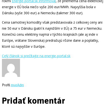
rokmi
Energie-portal.sk informoval
, že priemerná cena elektrickej
energie v EÚ bola niečo vyše 200 eur/MWh. Najvyššia bola v
Dánsku (vyše 300 eur) a Nemecku (takmer 300 eur).
Cena samotnej komodity však predstavovala z celkovej ceny ani
nie 50 eur v Dánsku (patrí k najnižším v EÚ) a 75 eur v Nemecku.
Konečnú cenu elektriny najmä v týchto krajinách (ale aj inde v
Európe, vrátane Slovenska) predražujú rôzne dane a poplatky,
ktoré sú najvyššie v Európe.
Celý článok si prečítajte na energie-portal.sk
Profil
mveAdm
Pridať komentár