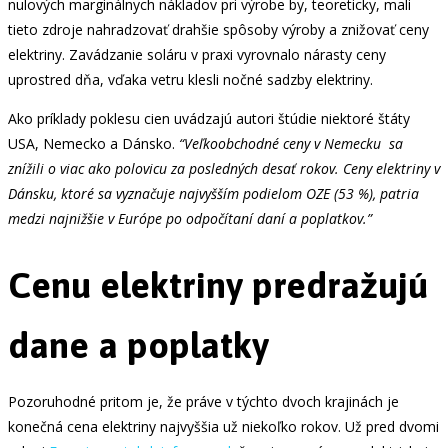
nulových marginálnych nákladov pri výrobe by, teoreticky, mali
tieto zdroje nahradzovať drahšie spôsoby výroby a znižovať ceny
elektriny. Zavádzanie soláru v praxi vyrovnalo nárasty ceny
uprostred dňa, vďaka vetru klesli nočné sadzby elektriny.
Ako príklady poklesu cien uvádzajú autori štúdie niektoré štáty
USA, Nemecko a Dánsko.
“Veľkoobchodné ceny v Nemecku sa
znížili o viac ako polovicu za posledných desať rokov. Ceny elektriny v
Dánsku, ktoré sa vyznačuje najvyšším podielom OZE (53 %), patria
medzi najnižšie v Európe po odpočítaní daní a poplatkov.”
Cenu elektriny predražujú
dane a poplatky
Pozoruhodné pritom je, že práve v týchto dvoch krajinách je
konečná cena elektriny najvyššia už niekoľko rokov. Už pred dvomi