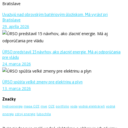
Uvažujú nad obrovským batériovým úložiskom. Má vyrásť pri
Bratislave
29. apríla 2026
ÚRSO predstavil 15 návrhov, ako zlacniť energie. Má aj odporúčania
pre vládu
24. marca 2026
ÚRSO spúšťa veľké zmeny pre elektrinu a plyn
13. marca 2026
Značky
hydroenergia
mapa OZE
mve
OZE
portfolio
voda
vodná elektráreň
vodná
energia
zdroj energie
ľubochňa