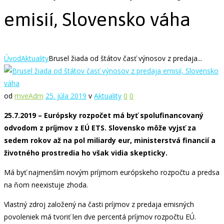
emisií, Slovensko váha
Úvod
Aktuality
Brusel žiada od štátov časť výnosov z predaja...
od
mveAdm
25. júla 2019
v
Aktuality
0
0
25.7.2019 – Európsky rozpočet má byť spolufinancovaný
odvodom z príjmov z EÚ ETS. Slovensko môže vyjsť za
sedem rokov až na pol miliardy eur, ministerstvá financií a
životného prostredia ho však vidia skepticky.
Má byť najmenším novým príjmom európskeho rozpočtu a predsa
na ňom neexistuje zhoda.
Vlastný zdroj založený na časti príjmov z predaja emisných
povoleniek má tvoriť len dve percentá príjmov rozpočtu EÚ.