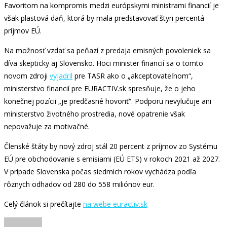
Favoritom na kompromis medzi európskymi ministrami financií je
však plastová daň, ktorá by mala predstavovať štyri percentá
príjmov EÚ.
Na možnosť vzdať sa peňazí z predaja emisných povoleniek sa
díva skepticky aj Slovensko. Hoci minister financií sa o tomto
novom zdroji
vyjadril
pre TASR ako o „akceptovateľnom“,
ministerstvo financií pre EURACTIV.sk spresňuje, že o jeho
konečnej pozícii „je predčasné hovoriť“. Podporu nevylučuje ani
ministerstvo životného prostredia, nové opatrenie však
nepovažuje za motivačné.
Členské štáty by nový zdroj stál 20 percent z príjmov zo Systému
EÚ pre obchodovanie s emisiami (EÚ ETS) v rokoch 2021 až 2027.
V prípade Slovenska počas siedmich rokov vychádza podľa
rôznych odhadov od 280 do 558 miliónov eur.
Celý článok si prečítajte
na webe euractiv.sk