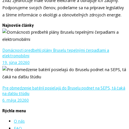
Zväz zjednocuje malé vodné elektrárne a obhajuje ich záujmy.
Podporujeme svojich členov, podieľame sa na príprave legislatívy
a šírime informácie o ekológii a obnoviteľných zdrojoch energie.
Najnovšie články
Domácnosti predbehli plány Bruselu tepelnými čerpadlami a
elektromobilmi
19. júna 2026
0
Pre obmedzenie batérií posielajú do Bruselu podnet na SEPS, tá čaká
na ďalšiu štúdiu
6. mája 2026
0
Rýchle menu
O nás
FAQ