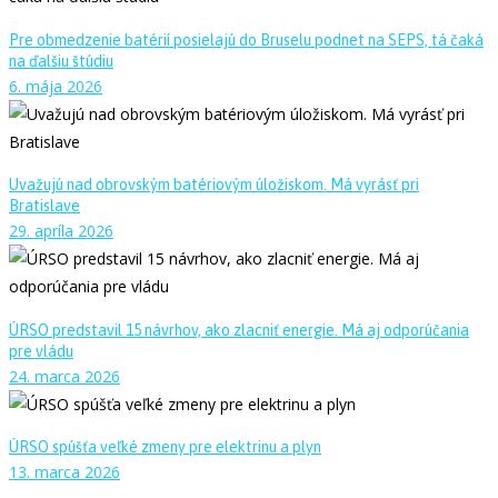
Pre obmedzenie batérií posielajú do Bruselu podnet na SEPS, tá čaká
na ďalšiu štúdiu
6. mája 2026
Uvažujú nad obrovským batériovým úložiskom. Má vyrásť pri
Bratislave
29. apríla 2026
ÚRSO predstavil 15 návrhov, ako zlacniť energie. Má aj odporúčania
pre vládu
24. marca 2026
ÚRSO spúšťa veľké zmeny pre elektrinu a plyn
13. marca 2026