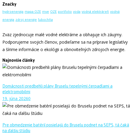
Značky
hydroenergia
mapa OZE
mve
OZE
portfolio
voda
vodná elektráreň
vodná
energia
zdroj energie
ľubochňa
Zväz zjednocuje malé vodné elektrárne a obhajuje ich záujmy.
Podporujeme svojich členov, podieľame sa na príprave legislatívy
a šírime informácie o ekológii a obnoviteľných zdrojoch energie.
Najnovšie články
Domácnosti predbehli plány Bruselu tepelnými čerpadlami a
elektromobilmi
19. júna 2026
0
Pre obmedzenie batérií posielajú do Bruselu podnet na SEPS, tá čaká
na ďalšiu štúdiu