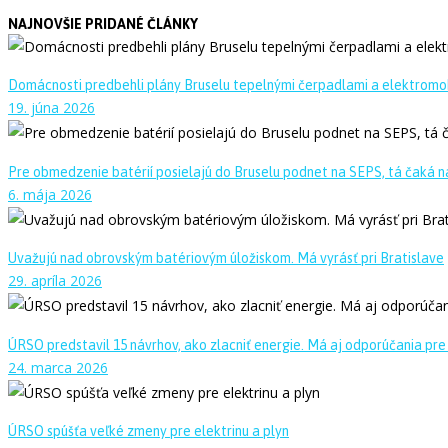
NAJNOVŠIE PRIDANÉ ČLÁNKY
Domácnosti predbehli plány Bruselu tepelnými čerpadlami a elektromo
19. júna 2026
Pre obmedzenie batérií posielajú do Bruselu podnet na SEPS, tá čaká na
6. mája 2026
Uvažujú nad obrovským batériovým úložiskom. Má vyrásť pri Bratislave
29. apríla 2026
ÚRSO predstavil 15 návrhov, ako zlacniť energie. Má aj odporúčania pre
24. marca 2026
ÚRSO spúšťa veľké zmeny pre elektrinu a plyn