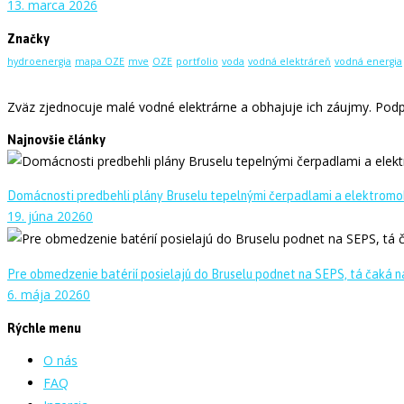
13. marca 2026
Značky
hydroenergia
mapa OZE
mve
OZE
portfolio
voda
vodná elektráreň
vodná energia
Zväz zjednocuje malé vodné elektrárne a obhajuje ich záujmy. Podpo
Najnovšie články
Domácnosti predbehli plány Bruselu tepelnými čerpadlami a elektromo
19. júna 2026
0
Pre obmedzenie batérií posielajú do Bruselu podnet na SEPS, tá čaká na
6. mája 2026
0
Rýchle menu
O nás
FAQ