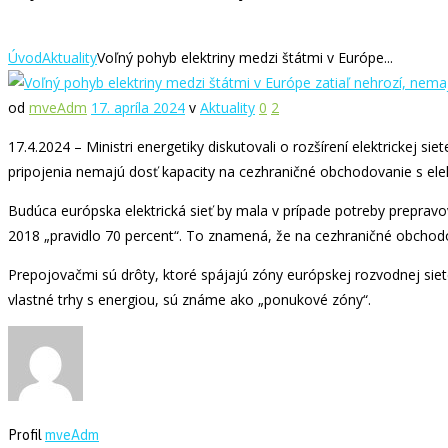
Úvod
Aktuality
Voľný pohyb elektriny medzi štátmi v Európe...
od
mveAdm
17. apríla 2024
v
Aktuality
0
2
17.4.2024 – Ministri energetiky diskutovali o rozšírení elektrickej 
pripojenia nemajú dosť kapacity na cezhraničné obchodovanie s elek
Budúca európska elektrická sieť by mala v prípade potreby prepravo
2018 „pravidlo 70 percent“. To znamená, že na cezhraničné obchodov
Prepojovačmi sú drôty, ktoré spájajú zóny európskej rozvodnej siete
vlastné trhy s energiou, sú známe ako „ponukové zóny“.
Profil
mveAdm