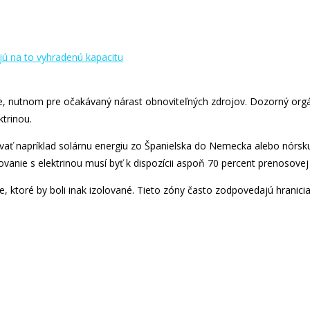
siete, nutnom pre očakávaný nárast obnoviteľných zdrojov. Dozorný org
trinou.
vať napríklad solárnu energiu zo Španielska do Nemecka alebo nórsku
anie s elektrinou musí byť k dispozícii aspoň 70 percent prenosovej
, ktoré by boli inak izolované. Tieto zóny často zodpovedajú hranici