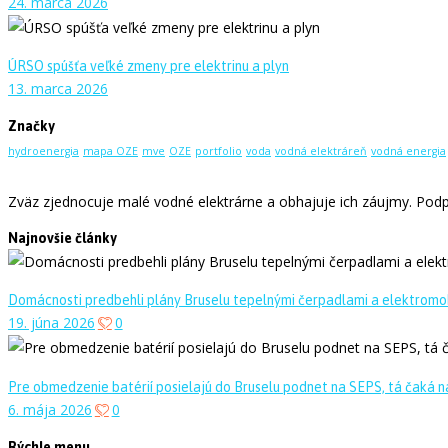
24. marca 2026
ÚRSO spúšťa veľké zmeny pre elektrinu a plyn
13. marca 2026
Značky
hydroenergia
mapa OZE
mve
OZE
portfolio
voda
vodná elektráreň
vodná energia
Zväz zjednocuje malé vodné elektrárne a obhajuje ich záujmy. Podpo
Najnovšie články
Domácnosti predbehli plány Bruselu tepelnými čerpadlami a elektromo
19. júna 2026
0
Pre obmedzenie batérií posielajú do Bruselu podnet na SEPS, tá čaká na
6. mája 2026
0
Rýchle menu