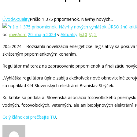
Úvod
Aktuality
Prišlo 1 375 pripomienok. Návrhy nových...
od
mveAdm
20. mája 2024
v
Aktuality
0
2
20.5.2024 – Rozsiahla novelizácia energetickej legislatívy sa posúva
skráteným pripomienkovým konaním.
Regulátor má teraz na zapracovanie pripomienok a finalizáciu novýc
„Vyhláška regulátora úplne zabíja akékoľvek nové obnoviteľné zdroje,
sa napríklad šéf Slovenských elektrární Branislav Strýček.
Ku kritike sa pridala aj Slovenská asociácia fotovoltického priemys
vodných, fotovoltických, veterných, ale ani bioplynových elektrární. 
Celý článok si prečítajte TU
.