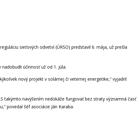
 reguláciu sieťových odvetví (ÚRSO) predstavil 6. mája, už prešla
nadobudli účinnosť už od 1. júla.
koľvek nový projekt v solárnej či veternej energetike,“ vyjadril
oje. „S takýmto navýšením nedokáže fungovať bez straty významná časť
ku,” povedal šéf asociácie Ján Karaba.