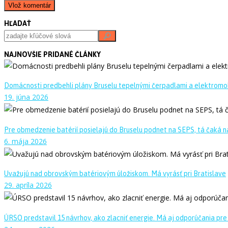
HĽADAŤ
NAJNOVŠIE PRIDANÉ ČLÁNKY
Domácnosti predbehli plány Bruselu tepelnými čerpadlami a elektromo
19. júna 2026
Pre obmedzenie batérií posielajú do Bruselu podnet na SEPS, tá čaká na
6. mája 2026
Uvažujú nad obrovským batériovým úložiskom. Má vyrásť pri Bratislave
29. apríla 2026
ÚRSO predstavil 15 návrhov, ako zlacniť energie. Má aj odporúčania pre