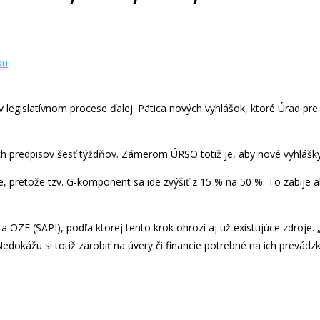
 v legislatívnom procese ďalej. Pätica nových vyhlášok, ktoré Úrad pre
h predpisov šesť týždňov. Zámerom ÚRSO totiž je, aby nové vyhlášky 
 pretože tzv. G-komponent sa ide zvýšiť z 15 % na 50 %. To zabije aký
lu a OZE (SAPI), podľa ktorej tento krok ohrozí aj už existujúce zdr
Nedokážu si totiž zarobiť na úvery či financie potrebné na ich prevádz