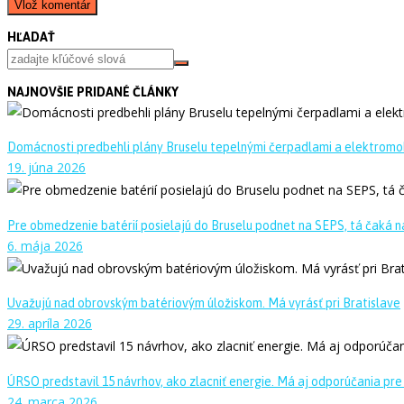
HĽADAŤ
NAJNOVŠIE PRIDANÉ ČLÁNKY
Domácnosti predbehli plány Bruselu tepelnými čerpadlami a elektromo
19. júna 2026
Pre obmedzenie batérií posielajú do Bruselu podnet na SEPS, tá čaká na
6. mája 2026
Uvažujú nad obrovským batériovým úložiskom. Má vyrásť pri Bratislave
29. apríla 2026
ÚRSO predstavil 15 návrhov, ako zlacniť energie. Má aj odporúčania pre
24. marca 2026