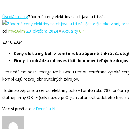
Úvod
Aktuality
Záporné ceny elektriny sa objavujú trikrát...
od
mveAdm
23. októbra 2024
v
Aktuality
0
1
23.10.2024
Ceny elektriny boli v tomto roku záporné trikrát častejš
Firmy to odrádza od investícií do obnoviteľných zdrojov
Len nedávno boli v energetike hlavnou témou extrémne vysoké ceny, 
komplikujú rozvoj obnoviteľných zdrojov.
Hodín so zápornou cenou elektriny bolo v tomto roku 288, pričom je 
štátnej firmy OKTE (celý názov je Organizátor krátkodobého trhu s e
Viac si prečítate
v Denníku N