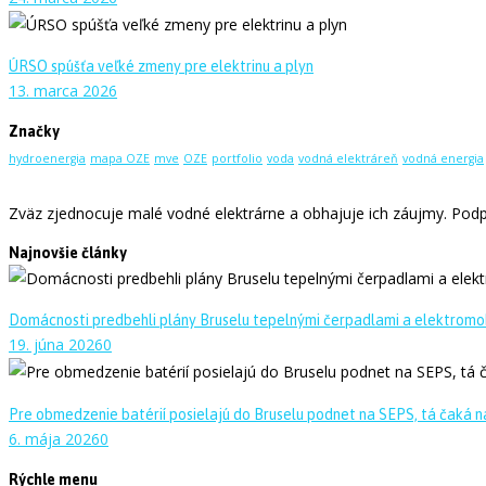
ÚRSO spúšťa veľké zmeny pre elektrinu a plyn
13. marca 2026
Značky
hydroenergia
mapa OZE
mve
OZE
portfolio
voda
vodná elektráreň
vodná energia
Zväz zjednocuje malé vodné elektrárne a obhajuje ich záujmy. Podpo
Najnovšie články
Domácnosti predbehli plány Bruselu tepelnými čerpadlami a elektromo
19. júna 2026
0
Pre obmedzenie batérií posielajú do Bruselu podnet na SEPS, tá čaká na
6. mája 2026
0
Rýchle menu