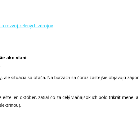
ie ako vlani.
.
ale situácia sa otáča. Na burzách sa čoraz častejšie objavujú zápor
ešte len október, zatiaľ čo za celý vlaňajšok ich bolo trikrát menej 
lektrinou).