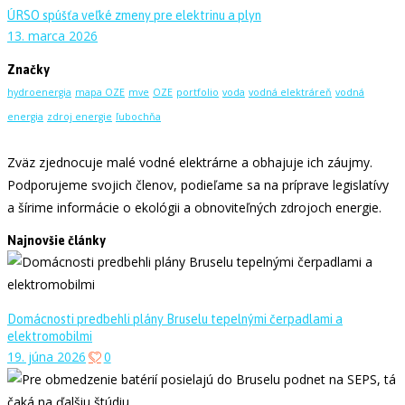
ÚRSO spúšťa veľké zmeny pre elektrinu a plyn
13. marca 2026
Značky
hydroenergia
mapa OZE
mve
OZE
portfolio
voda
vodná elektráreň
vodná
energia
zdroj energie
ľubochňa
Zväz zjednocuje malé vodné elektrárne a obhajuje ich záujmy.
Podporujeme svojich členov, podieľame sa na príprave legislatívy
a šírime informácie o ekológii a obnoviteľných zdrojoch energie.
Najnovšie články
Domácnosti predbehli plány Bruselu tepelnými čerpadlami a
elektromobilmi
19. júna 2026
0