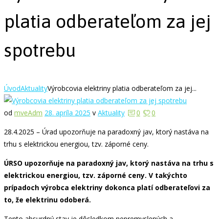
platia odberateľom za jej
spotrebu
Úvod
Aktuality
Výrobcovia elektriny platia odberateľom za jej...
od
mveAdm
28. apríla 2025
v
Aktuality
0
0
28.4.2025 – Úrad upozorňuje na paradoxný jav, ktorý nastáva na
trhu s elektrickou energiou, tzv. záporné ceny.
ÚRSO upozorňuje na paradoxný jav, ktorý nastáva na trhu s
elektrickou energiou, tzv. záporné ceny. V takýchto
prípadoch výrobca elektriny dokonca platí odberateľovi za
to, že elektrinu odoberá.
Tento absurdný stav je dôsledkom nepremyslených a