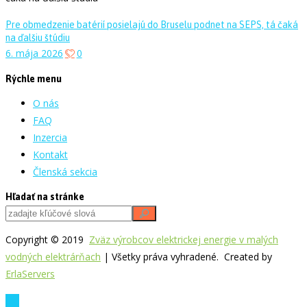
Pre obmedzenie batérií posielajú do Bruselu podnet na SEPS, tá čaká
na ďalšiu štúdiu
6. mája 2026
0
Rýchle menu
O nás
FAQ
Inzercia
Kontakt
Členská sekcia
Hľadať na stránke
Copyright © 2019
Zväz výrobcov elektrickej energie v malých
vodných elektrárňach
| Všetky práva vyhradené. Created by
ErlaServers