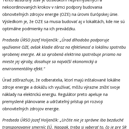
nekoordinovaných krokov v rámci podpory budovania
obnoviteľných zdrojov energie (OZE) na úrovni Európskej únie.
Výsledkom je, že OZE sa musia budovať aj v lokalitách, kde nie sú
optimálne podmienky na ich prevádzku.
Predseda ÚRSO Jozef Holjenčík: „Úrad dlhodobo podporuje
využívanie OZE, avšak kladie dôraz na efektívnosť a lokálnu spotrebu
vyrobenej energie. Ak sa vyrobená elektrina spotrebuje priamo na
mieste jej výroby, dosahuje sa najväčší ekonomický a
environmentálny efekt.“
Úrad zdôrazňuje, že odberatelia, ktorí majú inštalované lokálne
zdroje energie a dokážu ich využívať, môžu výrazne znížiť svoje
náklady na elektrickú energiu. Regulátor preto apeluje na
premyslené plánovanie a udržateľný prístup pri rozvoji
obnoviteľných zdrojov energie.
Predseda ÚRSO Jozef Holjenčík: „Určite nie je správne iba bezduché
transponovanie smerníc EÚ. Naopak, treba si vyberať to, čo je pre SR